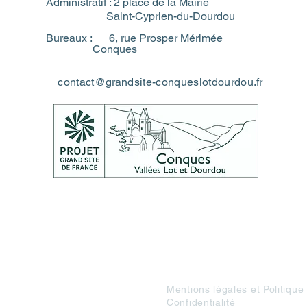
Administratif : 2 place de la Mairie
Saint-Cyprien-du-Dourdou
Bureaux : 6, rue Prosper Mérimée
Conques
cont
act
@
g
randsite-conqueslotdourdou.fr
Mentions légales et Politique
Confidentialité